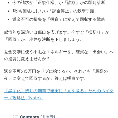
今の請求が「正規仕様」か「詐欺」かの即時診断
1秒も無駄にしない「課金停止」の鉄壁手順
返金不可の損失を「投資」に変えて回収する戦略
感情的な深追いは傷口を広げます。今すぐ「損切り」か
「回収」か、冷静な決断を下しましょう。
返金交渉に使う不毛なエネルギーを、確実な「出会い」へ
の投資に変えませんか？
返金不可の5万円をドブに捨てるか、それとも「最高の
夜」に変えて回収するか。答えは明白です。
【黒字化】残りの期間で確実に「元を取る」ためのペイタ
ーズ攻略法（Note）
Contents
[
非表示
]