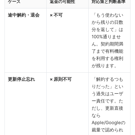
ケース
返金の可能性
対応策と判断基準
途中解約・退会
× 不可
「もう使わない
から残りの日数
分を返して」は
100%通りませ
ん。契約期間満
了まで有料機能
を利用する権利
が残ります。
更新停止忘れ
× 原則不可
「解約するつも
りだった」とい
う過失はユーザ
ー責任です。た
だし、更新直後
なら
Apple/Googleの
裁量で認められ