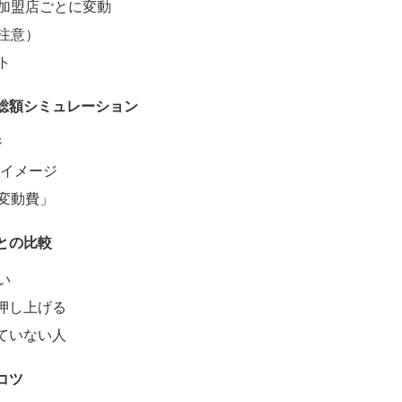
加盟店ごとに変動
注意）
ト
で総額シミュレーション
ジ
額イメージ
変動費」
との比較
い
を押し上げる
いていない人
コツ