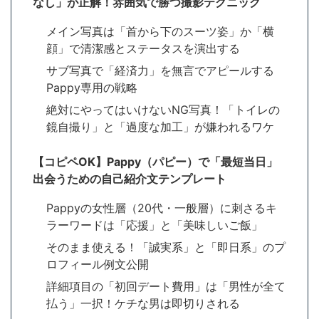
なし」が正解！雰囲気で勝つ撮影テクニック
メイン写真は「首から下のスーツ姿」か「横
顔」で清潔感とステータスを演出する
サブ写真で「経済力」を無言でアピールする
Pappy専用の戦略
絶対にやってはいけないNG写真！「トイレの
鏡自撮り」と「過度な加工」が嫌われるワケ
【コピペOK】Pappy（パピー）で「最短当日」
出会うための自己紹介文テンプレート
Pappyの女性層（20代・一般層）に刺さるキ
ラーワードは「応援」と「美味しいご飯」
そのまま使える！「誠実系」と「即日系」のプ
ロフィール例文公開
詳細項目の「初回デート費用」は「男性が全て
払う」一択！ケチな男は即切りされる