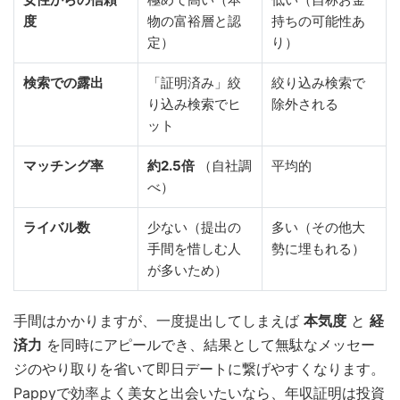
度
物の富裕層と認
持ちの可能性あ
定）
り）
検索での露出
「証明済み」絞
絞り込み検索で
り込み検索でヒ
除外される
ット
マッチング率
約2.5倍
（自社調
平均的
べ）
ライバル数
少ない（提出の
多い（その他大
手間を惜しむ人
勢に埋もれる）
が多いため）
手間はかかりますが、一度提出してしまえば
本気度
と
経
済力
を同時にアピールでき、結果として無駄なメッセー
ジのやり取りを省いて即日デートに繋げやすくなります。
Pappyで効率よく美女と出会いたいなら、年収証明は投資