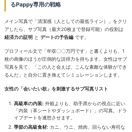
るPappy専用の戦略
メイン写真で「清潔感（人としての最低ライン）」をクリ
アしたら、サブ写真（最大20枚まで登録可能）の役割は
経済力の証明
と
デートの予告編
です。
プロフィール文で「年収〇〇万円です」と書くよりも、1
枚の画像のほうが圧倒的な説得力を持ちます。女性はサブ
写真を見て、「この人と会えば、こんな素敵な体験ができ
るんだ」と自分に置き換えてシミュレーションします。
女性の「会いたい欲」を刺激するサブ写真リスト
高級車の内装:
外観よりも、助手席からの視点に近い
「内装（革シートやダッシュボード）」の写真。ドラ
イブデートを連想させます。
季節の高級食材:
カニ、ウニ、焼肉、回らない寿司な