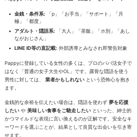
金銭・条件系:
「p」「お手当」「サポート」「月
極」「都度」
アダルト・隠語系:
「大人」「茶飯」「ホ別」「あし
ながおじさん」
LINE ID等の直記載:
外部誘導とみなされ即警告対象
Pappyに登録している女性の多くは、プロのパパ活女子で
はなく「普通の女子大生やOL」です。露骨な隠語を使う
男性に対しては、
業者かもしれない
という恐怖心を抱き
ます。
金銭的な余裕を伝えたい場合は、隠語を使わず
夢を応援
したい
や
美味しい食事をご馳走したい
といった、紳士的
かつマイルドな表現に言い換えるのが正解です。安全なキ
ーワードを選ぶことが、結果として良質な出会いを引き寄
せます。