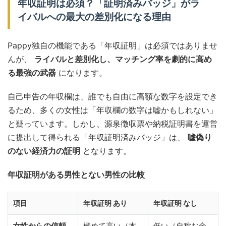
年収証明は必須？「証明済みバッジ」がラ
イバルへの最大の差別化になる理由
Pappy独自の機能である「年収証明」は必須ではありませ
んが、
ライバルと差別化し、マッチング率を劇的に高め
る最強の武器
になります。
自己申告の年収欄は、誰でも自由に高額な数字を設定でき
るため、多くの女性は「年収欄の数字は嘘かもしれない」
と疑っています。しかし、源泉徴収票や納税証明書を運営
に提出して得られる「年収証明済みバッジ」は、
嘘偽り
のない経済力の証明
となります。
年収証明がある男性とない男性の比較
項目
年収証明 あり
年収証明 なし
女性からの信頼
極めて高い（本
低い（自称お金