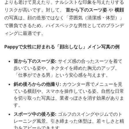
よりも老けて見えたり、ナルシストな印象を与えたりする
リスクが高いです。対して、
首から下のスーツ姿
や
横顔
の写真は、顔の造形ではなく「雰囲気（清潔感・体型）」
で勝負できるため、ハイスペックな男性としてのブランデ
ィングに最適です。
Pappyで女性に好まれる「顔出しなし」メイン写真の例
首から下のスーツ姿:
サイズ感の合ったスーツを着て
歩いている姿や、ネクタイを締めた胸元のアップ。
「仕事ができる男」という安心感を与えます。
斜め後ろからの他撮り:
カウンター席でメニューを見
ている横顔や、スマホを操作している姿。自然な日常
を切り取った写真は、業者っぽさを消す効果がありま
す。
スポーツ中の後ろ姿:
ゴルフのスイングやジムでのト
レーニング風景。引き締まった体型は、若々しさと精
力をアピールできます。