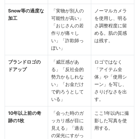
Snow等の過度な
「実物が別人の
ノーマルカメラ
加工
可能性が高い」
を使用し、明る
「おじさんの若
さ調整程度に留
作りが痛々し
める。肌の質感
い」「詐欺師っ
は残す。
ぽい」
ブランドロゴの
「威圧感があ
ロゴではなく
ドアップ
る」「反社会的
「アイテム全
勢力かもしれな
体」や「使用シ
い」「お金だけ
ーン」を写し、
で釣ろうとして
さりげなさを出
いる」
す。
10年以上前の奇
「会った時のガ
ここ1年以内に撮
跡の1枚
ッカリ感が目に
影した写真を使
見える」「過去
用する。
の栄光にすがっ