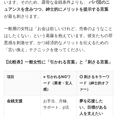
います。そのため、露骨な金銭条件よりも、
パパ活のニ
ュアンスを含みつつ、紳士的にメリットを提示する言葉
が最も刺さります。
一般層の女性は「お金は欲しいけれど、売春のようなこと
はしたくない」という葛藤を抱えています。彼女たちの罪
悪感を刺激せず、かつ経済的なメリットを伝えるための
「言い換え」テクニックを使ってください。
【比較表】一般女性に「引かれる言葉」と「刺さる言葉」
項目
× 引かれるNGワ
◎ 刺さるキラーワ
ード（業者・玄人
ード（紳士的オフ
感）
ァー）
金銭支援
お手当、月極、
夢を応援した
サポート、p活
い、目標がある
人を支えたい